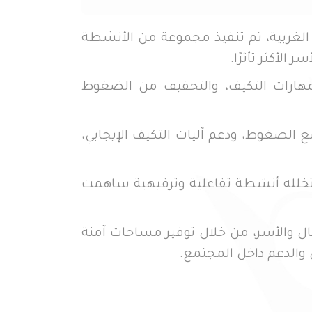
الغربية، تم تنفيذ مجموعة من الأنشطة
تمكينهم، وتعزيز مهارات التكيف، والتخفيف من الضغوط
درتهم على التعامل مع الضغوط، ودعم آليات التكيف الإيجابي،
 والاجتماعي، تم تنظيم يوم ترفيهي (Recreational Day) للأطفال، تخلله أنشطة تفاعلية وترفيهية ساهمت
ل والأسر، من خلال توفير مساحات آمنة
والدعم داخل المجتمع.