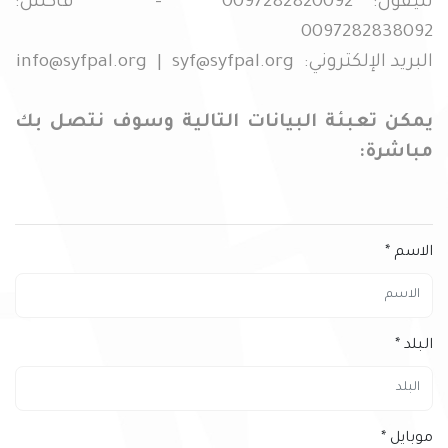
تليفون: 0097282820092 - فاكس:
0097282838092
البريد الإلكتروني:
syf@syfpal.org
|
info@syfpal.org
يمكن تعبئة البيانات التالية وسوف نتصل بك
مباشرة:
الاسم
*
البلد
*
موبايل
*